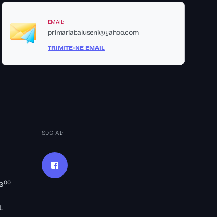
EMAIL:
primariabaluseni@yahoo.com
TRIMITE-NE EMAIL
SOCIAL:
00
16
L