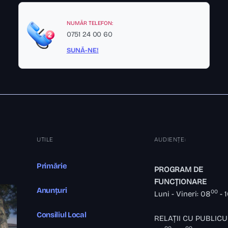
NUMĂR TELEFON:
0751 24 00 60
SUNĂ-NE!
UTILE
AUDIENȚE:
Primărie
PROGRAM DE
FUNCȚIONARE
Anunțuri
00
Luni - Vineri: 08
- 
Consiliul Local
RELAȚII CU PUBLICU