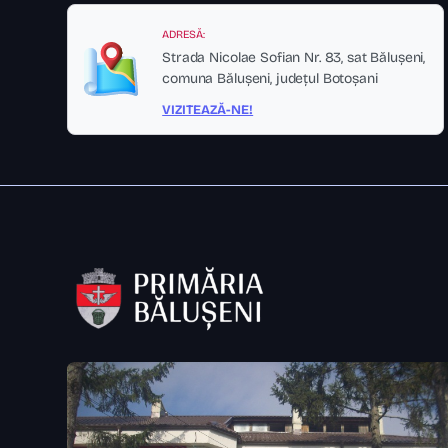
ADRESĂ:
Strada Nicolae Sofian Nr. 83, sat Bălușeni,
comuna Bălușeni, județul Botoșani
VIZITEAZĂ-NE!