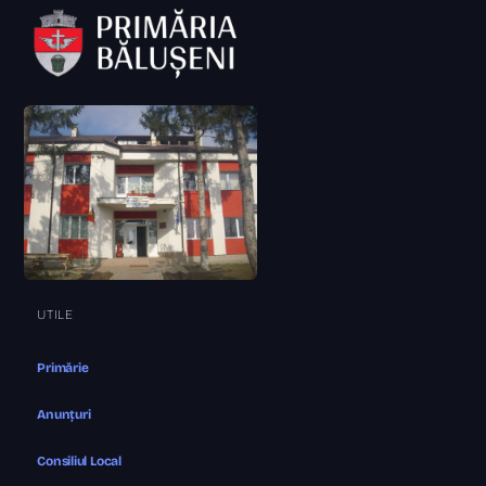
UTILE
Primărie
Anunțuri
Consiliul Local