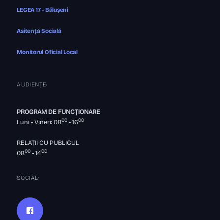
LEGEA 17 - Bălușeni
Asitență Socială
Monitorul Oficial Local
AUDIENȚE:
PROGRAM DE FUNCȚIONARE
00
00
Luni - Vineri: 08
- 16
RELAȚII CU PUBLICUL
00
00
08
- 14
SOCIAL: