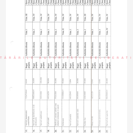
TĂRÂRILE AUTORITĂȚII DELIBERAT