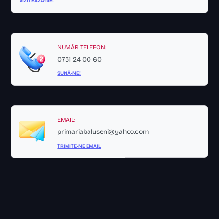
VIZITEAZĂ-NE!
NUMĂR TELEFON:
0751 24 00 60
SUNĂ-NE!
EMAIL:
primariabaluseni@yahoo.com
TRIMITE-NE EMAIL