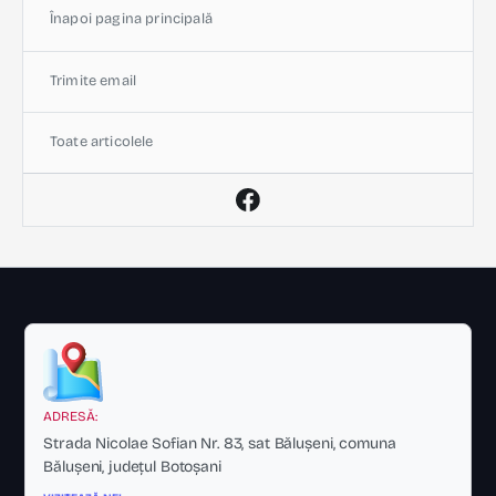
Înapoi pagina principală
Trimite email
Toate articolele
ADRESĂ:
Strada Nicolae Sofian Nr. 83, sat Bălușeni, comuna
Bălușeni, județul Botoșani