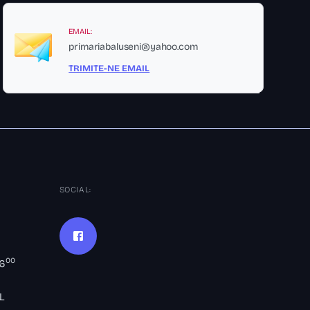
EMAIL:
primariabaluseni@yahoo.com
TRIMITE-NE EMAIL
SOCIAL:
00
16
L