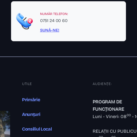
NUMĂR TELEFON:
0751 24 00 60
SUNĂ-NE!
UTILE
AUDIENȚE:
Primărie
PROGRAM DE
FUNCȚIONARE
Anunțuri
00
Luni - Vineri: 08
- 
Consiliul Local
RELAȚII CU PUBLICU