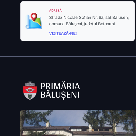
ADRESĂ:
Strada Nicolae Sofian Nr. 83, sat Bălușeni,
comuna Bălușeni, județul Botoșani
VIZITEAZĂ-NE!