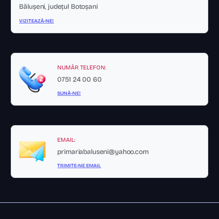
Bălușeni, județul Botoșani
VIZITEAZĂ-NE!
NUMĂR TELEFON:
0751 24 00 60
SUNĂ-NE!
EMAIL:
primariabaluseni@yahoo.com
TRIMITE-NE EMAIL