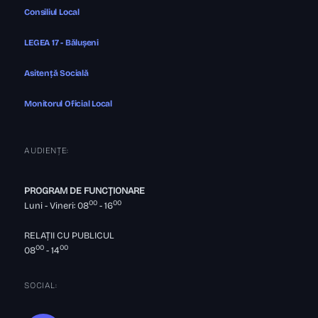
Consiliul Local
LEGEA 17 - Bălușeni
Asitență Socială
Monitorul Oficial Local
AUDIENȚE:
PROGRAM DE FUNCȚIONARE
00
00
Luni - Vineri: 08
- 16
RELAȚII CU PUBLICUL
00
00
08
- 14
SOCIAL: