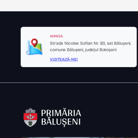
ADRESĂ:
Strada Nicolae Sofian Nr. 83, sat Bălușeni,
comuna Bălușeni, județul Botoșani
VIZITEAZĂ-NE!