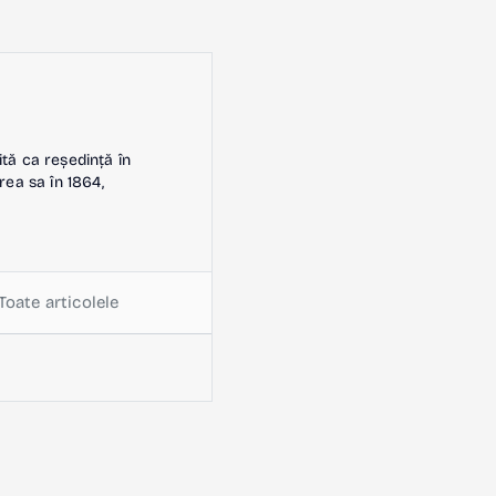
ită ca reședință în
rea sa în 1864,
Toate articolele