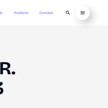
al
Proiecte
Contact
R.
3