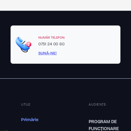
NUMĂR TELEFON:
0751 24 00 60
SUNĂ-NE!
UTILE
AUDIENȚE:
Primărie
PROGRAM DE
FUNCȚIONARE