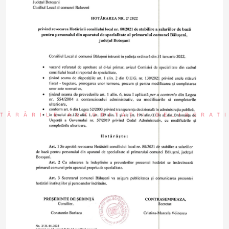
TĂRÂRILE AUTORITĂȚII DELIBERAT