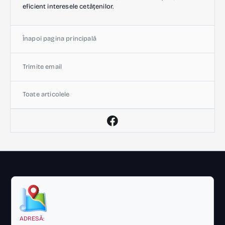
eficient interesele cetățenilor.
Înapoi pagina principală
Trimite email
Toate articolele
ADRESĂ: