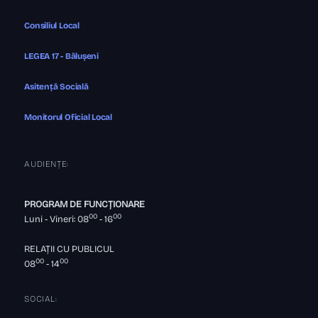
Consiliul Local
LEGEA 17 - Bălușeni
Asitență Socială
Monitorul Oficial Local
AUDIENȚE:
PROGRAM DE FUNCȚIONARE
00
00
Luni - Vineri: 08
- 16
RELAȚII CU PUBLICUL
00
00
08
- 14
SOCIAL: