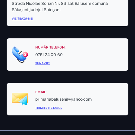
Strada Nicolae Sofian Nr. 83, sat Bălușeni, comuna
Bălușeni, județul Botoșani
VIZITEAZĂ-NE!
NUMĂR TELEFON:
0751 24 00 60
SUNĂ-NE!
EMAIL:
primariabaluseni@yahoo.com
TRIMITE-NE EMAIL