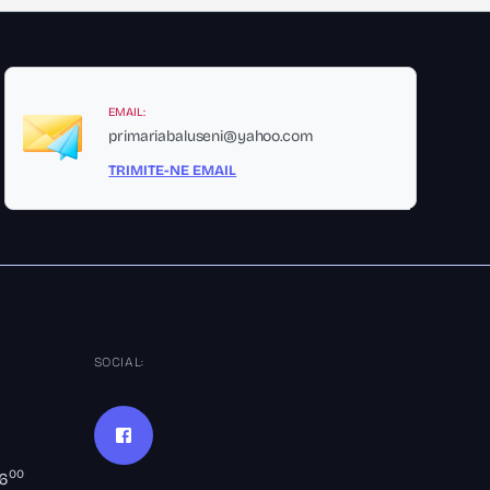
EMAIL:
primariabaluseni@yahoo.com
TRIMITE-NE EMAIL
SOCIAL:
00
16