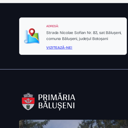
ADRESĂ:
Strada Nicolae Sofian Nr. 83, sat Bălușeni,
comuna Bălușeni, județul Botoșani
VIZITEAZĂ-NE!