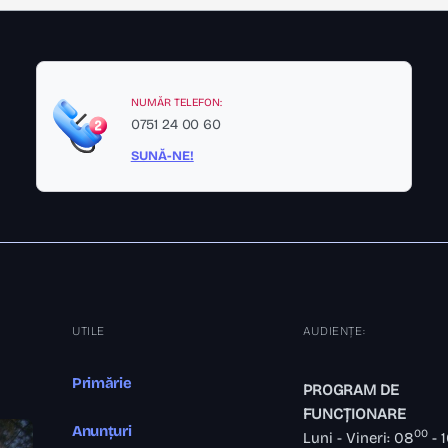
NUMĂR TELEFON:
0751 24 00 60
SUNĂ-NE!
UTILE
AUDIENȚE:
Primărie
PROGRAM DE
FUNCȚIONARE
Anunțuri
00
Luni - Vineri: 08
- 