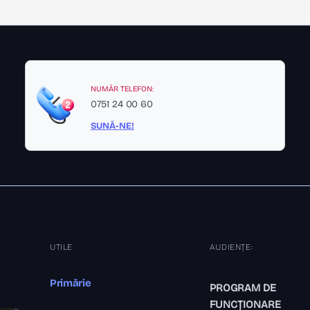
NUMĂR TELEFON:
0751 24 00 60
SUNĂ-NE!
UTILE
AUDIENȚE:
Primărie
PROGRAM DE
FUNCȚIONARE