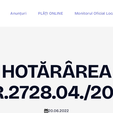
Anunțuri
PLĂȚI ONLINE
Monitorul Oficial Loc
HOTĂRÂREA
.2728.04./2
20.06.2022