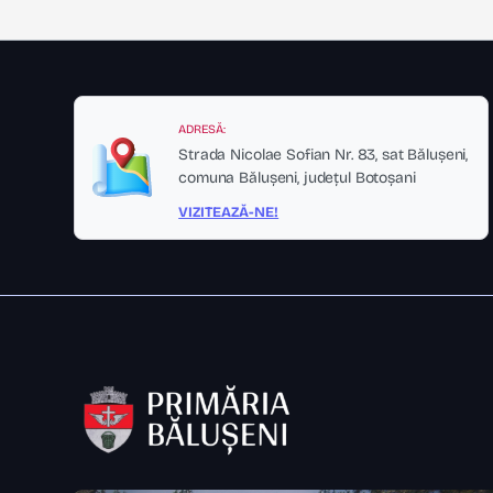
ADRESĂ:
Strada Nicolae Sofian Nr. 83, sat Bălușeni,
comuna Bălușeni, județul Botoșani
VIZITEAZĂ-NE!