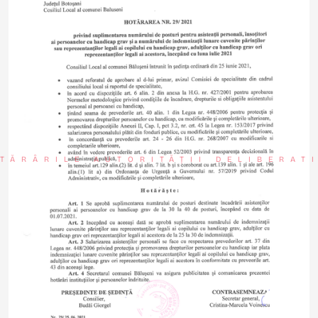
TĂRÂRILE AUTORITĂȚII DELIBERAT