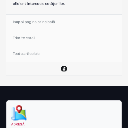
eficient interesele cetățenilor.
Înapoi pagina principală
Trimite email
Toate articolele
ADRESĂ: