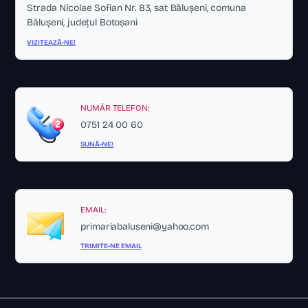
Strada Nicolae Sofian Nr. 83, sat Bălușeni, comuna
Bălușeni, județul Botoșani
VIZITEAZĂ-NE!
NUMĂR TELEFON:
0751 24 00 60
SUNĂ-NE!
EMAIL:
primariabaluseni@yahoo.com
TRIMITE-NE EMAIL