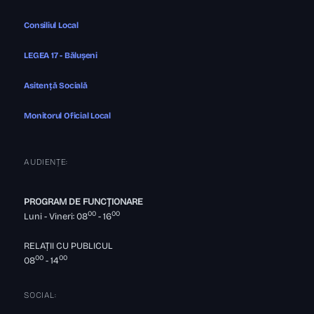
Consiliul Local
LEGEA 17 - Bălușeni
Asitență Socială
Monitorul Oficial Local
AUDIENȚE:
PROGRAM DE FUNCȚIONARE
00
00
Luni - Vineri: 08
- 16
RELAȚII CU PUBLICUL
00
00
08
- 14
SOCIAL: