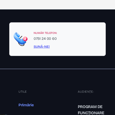
NUMĂR TELEFON:
0751 24 00 60
SUNĂ-NE!
UTILE
AUDIENȚE:
Primărie
PROGRAM DE
FUNCȚIONARE