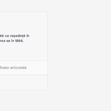
ită ca reședință în
rea sa în 1864,
Toate articolele