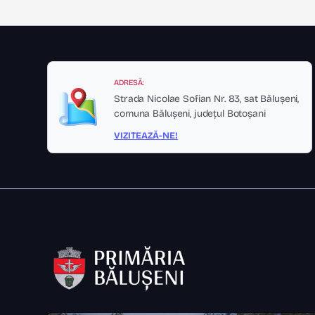
ADRESĂ:
Strada Nicolae Sofian Nr. 83, sat Bălușeni,
comuna Bălușeni, județul Botoșani
VIZITEAZĂ-NE!