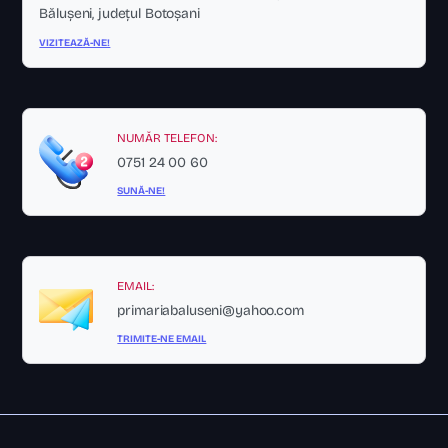
Bălușeni, județul Botoșani
VIZITEAZĂ-NE!
NUMĂR TELEFON:
0751 24 00 60
SUNĂ-NE!
EMAIL:
primariabaluseni@yahoo.com
TRIMITE-NE EMAIL