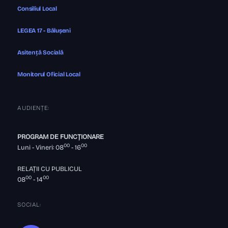
Consiliul Local
LEGEA 17 - Bălușeni
Asitență Socială
Monitorul Oficial Local
AUDIENȚE:
PROGRAM DE FUNCȚIONARE
00
00
Luni - Vineri: 08
- 16
RELAȚII CU PUBLICUL
00
00
08
- 14
SOCIAL: