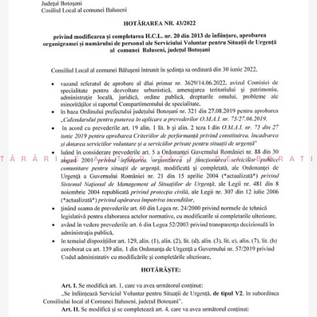
TĂRÂRILE AUTORITĂȚII DELIBERAT