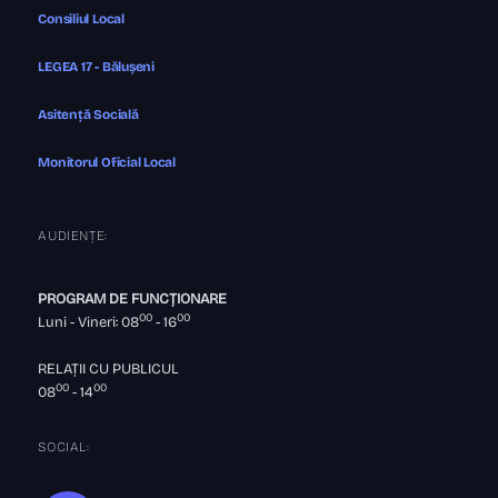
Consiliul Local
LEGEA 17 - Bălușeni
Asitență Socială
Monitorul Oficial Local
AUDIENȚE:
PROGRAM DE FUNCȚIONARE
00
00
Luni - Vineri: 08
- 16
RELAȚII CU PUBLICUL
00
00
08
- 14
SOCIAL: