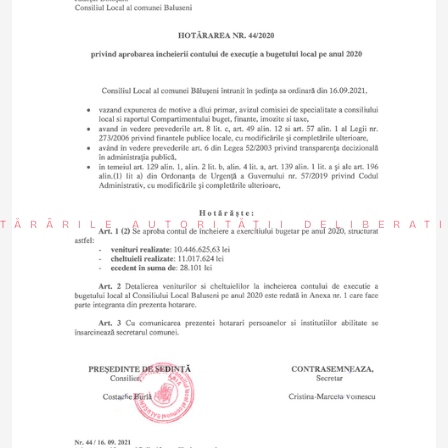
TĂRÂRILE AUTORITĂȚII DELIBERAT