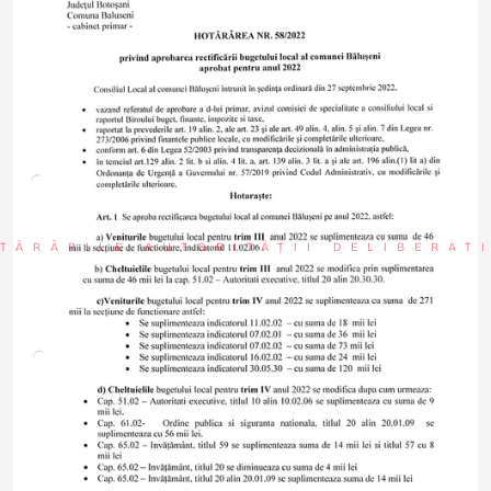
TĂRÂRILE AUTORITĂȚII DELIBERAT