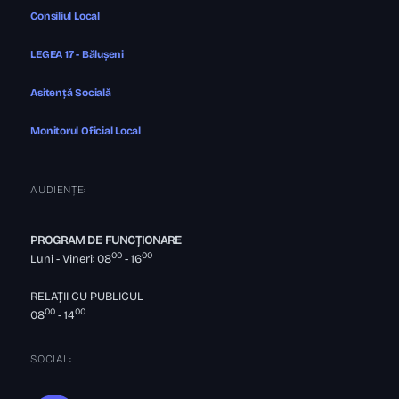
Consiliul Local
LEGEA 17 - Bălușeni
Asitență Socială
Monitorul Oficial Local
AUDIENȚE:
PROGRAM DE FUNCȚIONARE
00
00
Luni - Vineri: 08
- 16
RELAȚII CU PUBLICUL
00
00
08
- 14
SOCIAL: