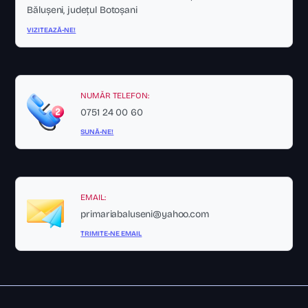
Bălușeni, județul Botoșani
VIZITEAZĂ-NE!
NUMĂR TELEFON:
0751 24 00 60
SUNĂ-NE!
EMAIL:
primariabaluseni@yahoo.com
TRIMITE-NE EMAIL