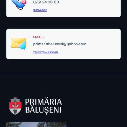
0751 24 00 60
SUNĂ-NE!
EMAIL:
primariabaluseni@yahoo.com
TRIMITE-NE EMAIL