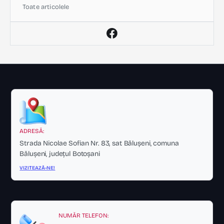
Toate articolele
ADRESĂ:
Strada Nicolae Sofian Nr. 83, sat Bălușeni, comuna
Bălușeni, județul Botoșani
VIZITEAZĂ-NE!
NUMĂR TELEFON: