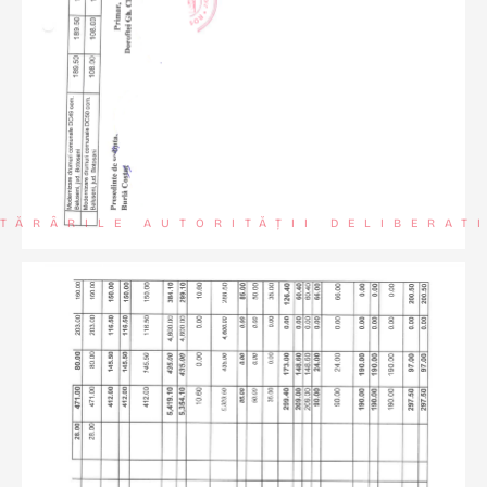
TĂRÂRILE AUTORITĂȚII DELIBERAT