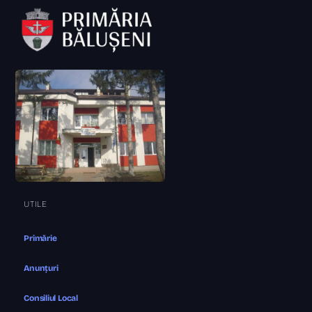
UTILE
Primărie
Anunțuri
Consiliul Local