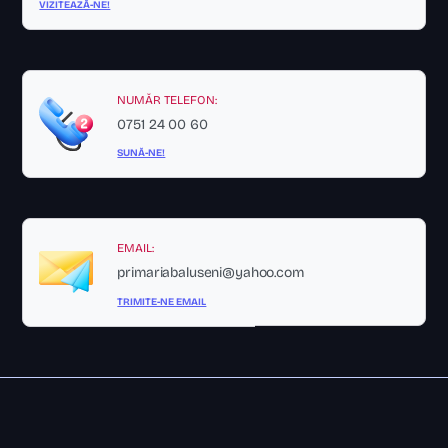
VIZITEAZĂ-NE!
NUMĂR TELEFON:
0751 24 00 60
SUNĂ-NE!
EMAIL:
primariabaluseni@yahoo.com
TRIMITE-NE EMAIL