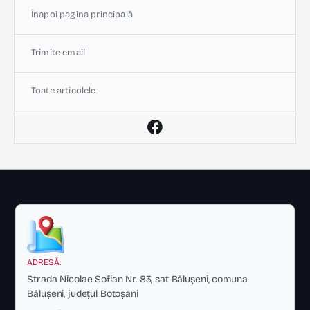
Înapoi pagina principală
Trimite email
Toate articolele
ADRESĂ:
Strada Nicolae Sofian Nr. 83, sat Bălușeni, comuna
Bălușeni, județul Botoșani