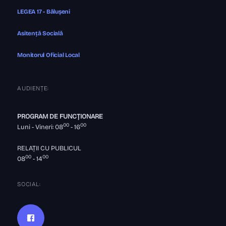
LEGEA 17 - Bălușeni
Asitență Socială
Monitorul Oficial Local
AUDIENȚE:
PROGRAM DE FUNCȚIONARE
00
00
Luni - Vineri: 08
- 16
RELAȚII CU PUBLICUL
00
00
08
- 14
SOCIAL: