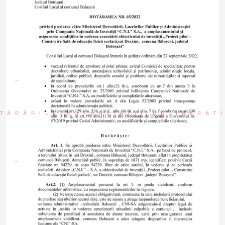
TĂRÂRILE AUTORITĂȚII DELIBERAT