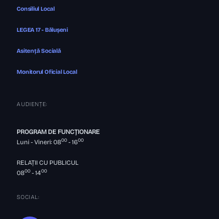
Consiliul Local
LEGEA 17 - Bălușeni
Asitență Socială
Monitorul Oficial Local
AUDIENȚE:
PROGRAM DE FUNCȚIONARE
00
00
Luni - Vineri: 08
- 16
RELAȚII CU PUBLICUL
00
00
08
- 14
SOCIAL: