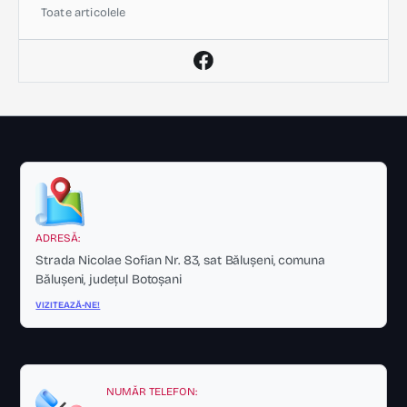
Toate articolele
ADRESĂ:
Strada Nicolae Sofian Nr. 83, sat Bălușeni, comuna
Bălușeni, județul Botoșani
VIZITEAZĂ-NE!
NUMĂR TELEFON: