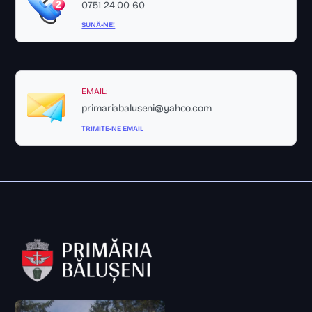
0751 24 00 60
SUNĂ-NE!
EMAIL:
primariabaluseni@yahoo.com
TRIMITE-NE EMAIL