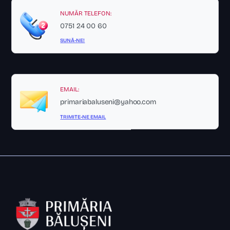
NUMĂR TELEFON:
0751 24 00 60
SUNĂ-NE!
EMAIL:
primariabaluseni@yahoo.com
TRIMITE-NE EMAIL