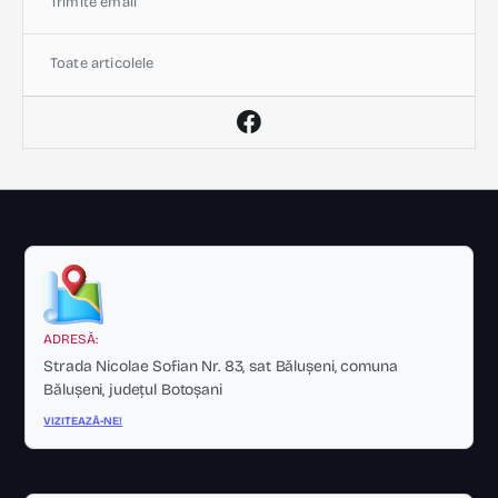
Trimite email
Toate articolele
ADRESĂ:
Strada Nicolae Sofian Nr. 83, sat Bălușeni, comuna
Bălușeni, județul Botoșani
VIZITEAZĂ-NE!