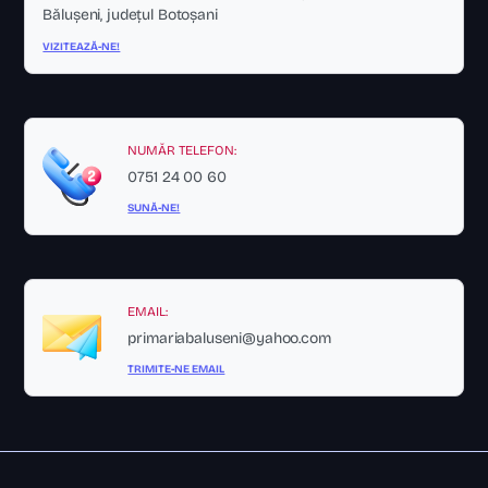
Bălușeni, județul Botoșani
VIZITEAZĂ-NE!
NUMĂR TELEFON:
0751 24 00 60
SUNĂ-NE!
EMAIL:
primariabaluseni@yahoo.com
TRIMITE-NE EMAIL