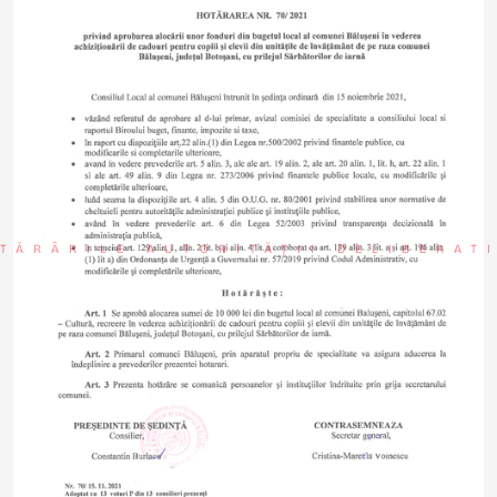
TĂRÂRILE AUTORITĂȚII DELIBERAT