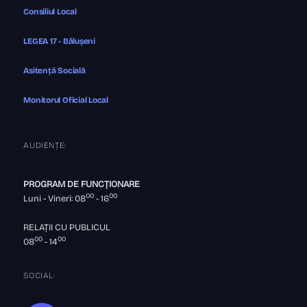
Consiliul Local
LEGEA 17 - Bălușeni
Asitență Socială
Monitorul Oficial Local
AUDIENȚE:
PROGRAM DE FUNCȚIONARE
00
00
Luni - Vineri: 08
- 16
RELAȚII CU PUBLICUL
00
00
08
- 14
SOCIAL: