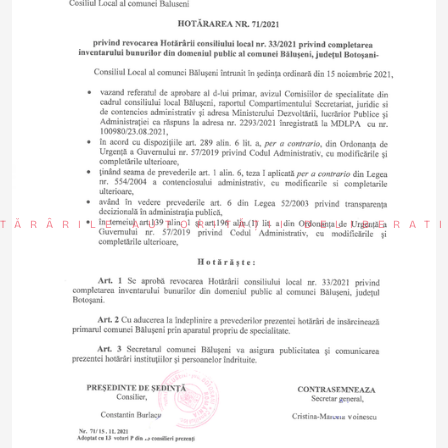
TĂRÂRILE AUTORITĂȚII DELIBERAT