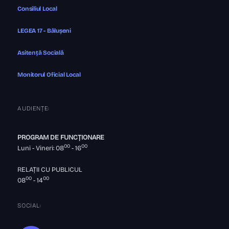
Consiliul Local
LEGEA 17 - Bălușeni
Asitență Socială
Monitorul Oficial Local
AUDIENȚE:
PROGRAM DE FUNCȚIONARE
00
00
Luni - Vineri: 08
- 16
RELAȚII CU PUBLICUL
00
00
08
- 14
SOCIAL: