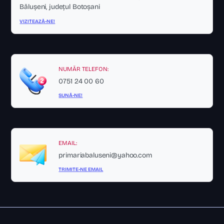
Bălușeni, județul Botoșani
VIZITEAZĂ-NE!
NUMĂR TELEFON:
0751 24 00 60
SUNĂ-NE!
EMAIL:
primariabaluseni@yahoo.com
TRIMITE-NE EMAIL