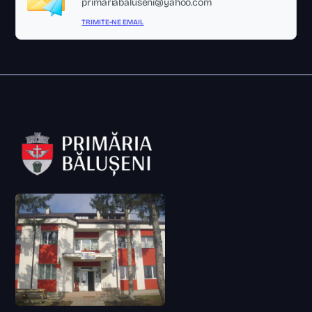
primariabaluseni@yahoo.com
TRIMITE-NE EMAIL