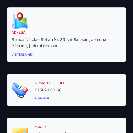
ADRESĂ:
Strada Nicolae Sofian Nr. 83, sat Bălușeni, comuna
Bălușeni, județul Botoșani
VIZITEAZĂ-NE!
NUMĂR TELEFON:
0751 24 00 60
SUNĂ-NE!
EMAIL: