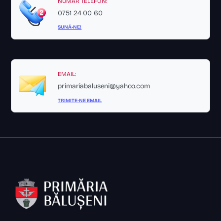
NUMĂR TELEFON:
0751 24 00 60
SUNĂ-NE!
EMAIL:
primariabaluseni@yahoo.com
TRIMITE-NE EMAIL