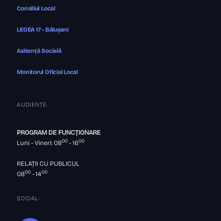
Consiliul Local
LEGEA 17 - Bălușeni
Asitență Socială
Monitorul Oficial Local
AUDIENȚE:
PROGRAM DE FUNCȚIONARE
00
00
Luni - Vineri: 08
- 16
RELAȚII CU PUBLICUL
00
00
08
- 14
SOCIAL: