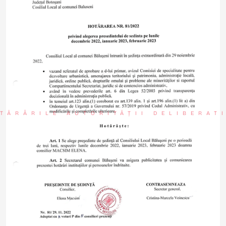
TĂRÂRILE AUTORITĂȚII DELIBERAT