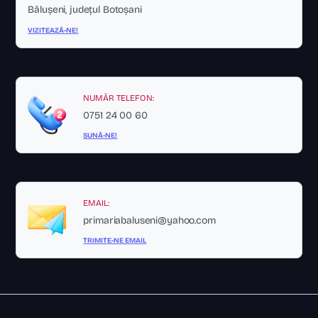
Bălușeni, județul Botoșani
VIZITEAZĂ-NE!
NUMĂR TELEFON:
0751 24 00 60
SUNĂ-NE!
EMAIL:
primariabaluseni@yahoo.com
TRIMITE-NE EMAIL