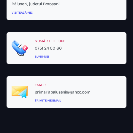
Bălușeni, județul Botoșani
VIZITEAZĂ-NE!
NUMĂR TELEFON:
0751 24 00 60
SUNĂ-NE!
EMAIL:
primariabaluseni@yahoo.com
TRIMITE-NE EMAIL