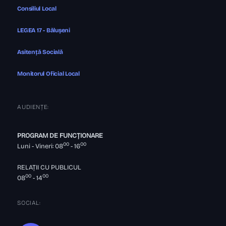
Consiliul Local
LEGEA 17 - Bălușeni
Asitență Socială
Monitorul Oficial Local
AUDIENȚE:
PROGRAM DE FUNCȚIONARE
00
00
Luni - Vineri: 08
- 16
RELAȚII CU PUBLICUL
00
00
08
- 14
SOCIAL: