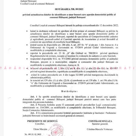
TĂRÂRILE AUTORITĂȚII DELIBERAT