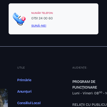
NUMĂR TELEFON:
0751 24 00 60
SUNĂ-NE!
UTILE
AUDIENȚE:
Primărie
PROGRAM DE
FUNCȚIONARE
Anunțuri
00
Luni - Vineri: 08
- 
Consiliul Local
RELAȚII CU PUBLICU