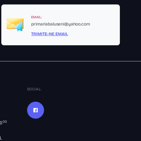
EMAIL:
primariabaluseni@yahoo.com
TRIMITE-NE EMAIL
SOCIAL:
00
16
L