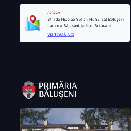
ADRESĂ:
Strada Nicolae Sofian Nr. 83, sat Bălușeni,
comuna Bălușeni, județul Botoșani
VIZITEAZĂ-NE!