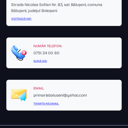
Strada Nicolae Sofian Nr. 83, sat Bălușeni, comuna
Bălușeni, județul Botoșani
VIZITEAZĂ-NE!
NUMĂR TELEFON:
0751 24 00 60
SUNĂ-NE!
EMAIL:
primariabaluseni@yahoo.com
TRIMITE-NE EMAIL