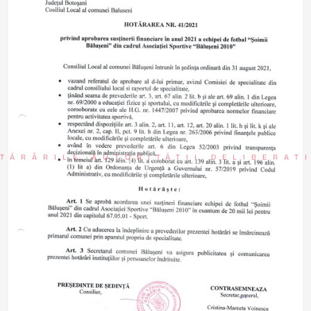
TĂRÂRILE AUTORITĂȚII DELIBERAT