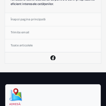
eficient interesele cetățenilor.
Înapoi pagina principală
Trimite email
Toate articolele
ADRESĂ: