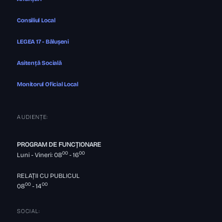
Consiliul Local
LEGEA 17 - Bălușeni
Asitență Socială
Monitorul Oficial Local
AUDIENȚE:
PROGRAM DE FUNCȚIONARE
00
00
Luni - Vineri: 08
- 16
RELAȚII CU PUBLICUL
00
00
08
- 14
SOCIAL: