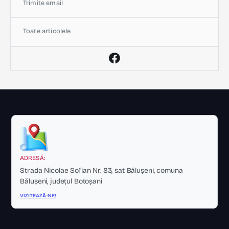
Trimite email
Toate articolele
ADRESĂ:
Strada Nicolae Sofian Nr. 83, sat Bălușeni, comuna
Bălușeni, județul Botoșani
VIZITEAZĂ-NE!