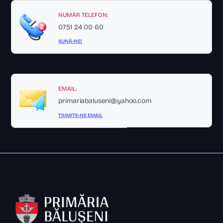
NUMĂR TELEFON:
0751 24 00 60
SUNĂ-NE!
EMAIL:
primariabaluseni@yahoo.com
TRIMITE-NE EMAIL