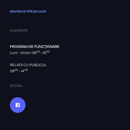
Monitorul Oficial Local
AUDIENȚE:
PROGRAM DE FUNCȚIONARE
00
00
Luni - Vineri: 08
- 16
RELAȚII CU PUBLICUL
00
00
08
- 14
SOCIAL: