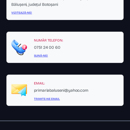
Bălușeni, județul Botoșani
VIZITEAZĂ-NE!
NUMĂR TELEFON:
0751 24 00 60
SUNĂ-NE!
EMAIL:
primariabaluseni@yahoo.com
TRIMITE-NE EMAIL