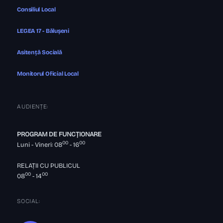
Consiliul Local
LEGEA 17 - Bălușeni
Asitență Socială
Monitorul Oficial Local
AUDIENȚE:
PROGRAM DE FUNCȚIONARE
00
00
Luni - Vineri: 08
- 16
RELAȚII CU PUBLICUL
00
00
08
- 14
SOCIAL: