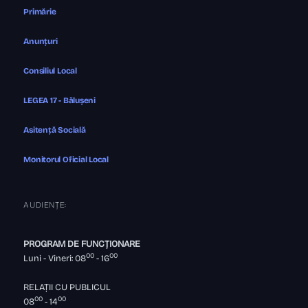
Primărie
Anunțuri
Consiliul Local
LEGEA 17 - Bălușeni
Asitență Socială
Monitorul Oficial Local
AUDIENȚE:
PROGRAM DE FUNCȚIONARE
00
00
Luni - Vineri: 08
- 16
RELAȚII CU PUBLICUL
00
00
08
- 14