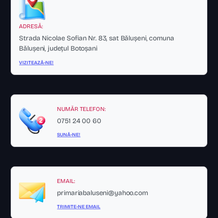
ADRESĂ:
Strada Nicolae Sofian Nr. 83, sat Bălușeni, comuna
Bălușeni, județul Botoșani
VIZITEAZĂ-NE!
NUMĂR TELEFON:
0751 24 00 60
SUNĂ-NE!
EMAIL:
primariabaluseni@yahoo.com
TRIMITE-NE EMAIL