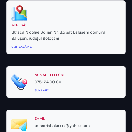
ADRESĂ:
Strada Nicolae Sofian Nr. 83, sat Bălușeni, comuna
Bălușeni, județul Botoșani
VIZITEAZĂ-NE!
NUMĂR TELEFON:
0751 24 00 60
SUNĂ-NE!
EMAIL:
primariabaluseni@yahoo.com