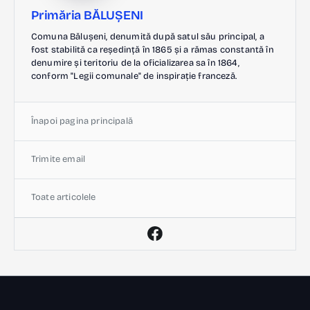
Primăria BĂLUȘENI
Comuna Bălușeni, denumită după satul său principal, a
fost stabilită ca reședință în 1865 și a rămas constantă în
denumire și teritoriu de la oficializarea sa în 1864,
conform "Legii comunale" de inspirație franceză.
Înapoi pagina principală
Trimite email
Toate articolele