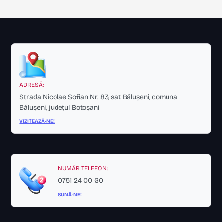
ADRESĂ:
Strada Nicolae Sofian Nr. 83, sat Bălușeni, comuna
Bălușeni, județul Botoșani
VIZITEAZĂ-NE!
NUMĂR TELEFON:
0751 24 00 60
SUNĂ-NE!