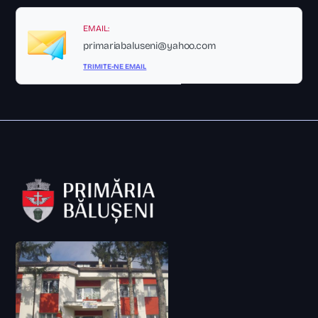
EMAIL:
primariabaluseni@yahoo.com
TRIMITE-NE EMAIL