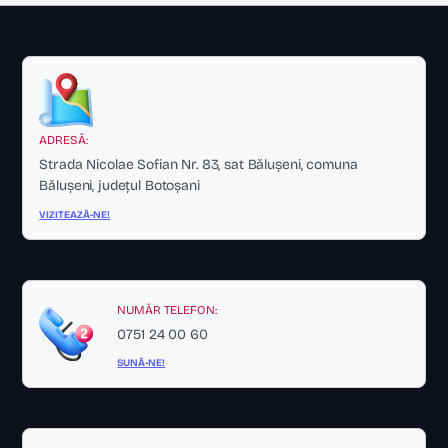
ADRESĂ:
Strada Nicolae Sofian Nr. 83, sat Bălușeni, comuna
Bălușeni, județul Botoșani
VIZITEAZĂ-NE!
NUMĂR TELEFON:
0751 24 00 60
SUNĂ-NE!