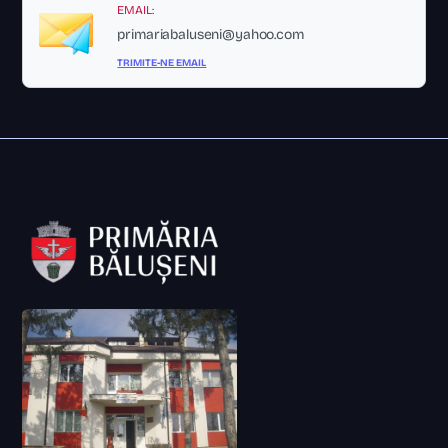
EMAIL:
primariabaluseni@yahoo.com
TRIMITE-NE EMAIL