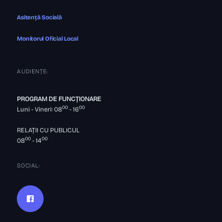
Asitență Socială
Monitorul Oficial Local
AUDIENȚE:
PROGRAM DE FUNCȚIONARE
00
00
Luni - Vineri: 08
- 16
RELAȚII CU PUBLICUL
00
00
08
- 14
SOCIAL: