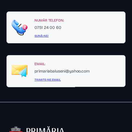
NUMĂR TELEFON:
0751 24 00 60
SUNĂ-NE!
EMAIL:
primariabaluseni@yahoo.com
TRIMITE-NE EMAIL