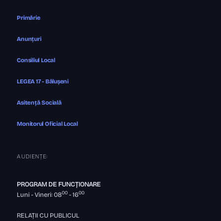
Primărie
Anunțuri
Consiliul Local
LEGEA 17 - Bălușeni
Asitență Socială
Monitorul Oficial Local
AUDIENȚE:
PROGRAM DE FUNCȚIONARE
00
00
Luni - Vineri: 08
- 16
RELAȚII CU PUBLICUL