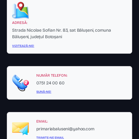
ADRESĂ:
Strada Nicolae Sofian Nr. 83, sat Bălușeni, comuna
Bălușeni, județul Botoșani
VIZITEAZĂ-NE!
NUMĂR TELEFON:
0751 24 00 60
SUNĂ-NE!
EMAIL:
primariabaluseni@yahoo.com
TRIMITE-NE EMAIL