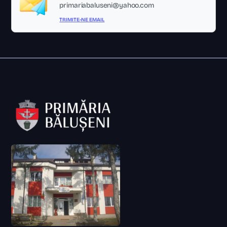
primariabaluseni@yahoo.com
TRIMITE-NE EMAIL