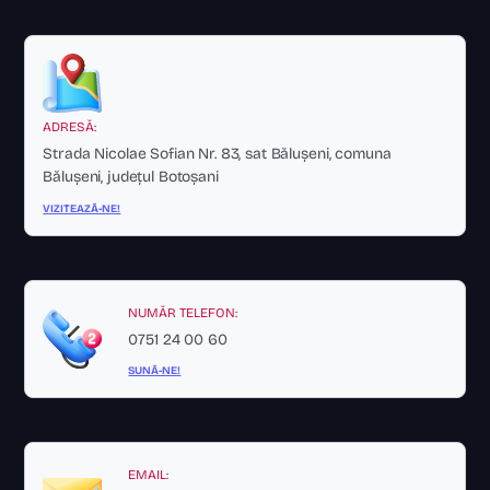
ADRESĂ:
Strada Nicolae Sofian Nr. 83, sat Bălușeni, comuna
Bălușeni, județul Botoșani
VIZITEAZĂ-NE!
NUMĂR TELEFON:
0751 24 00 60
SUNĂ-NE!
EMAIL: