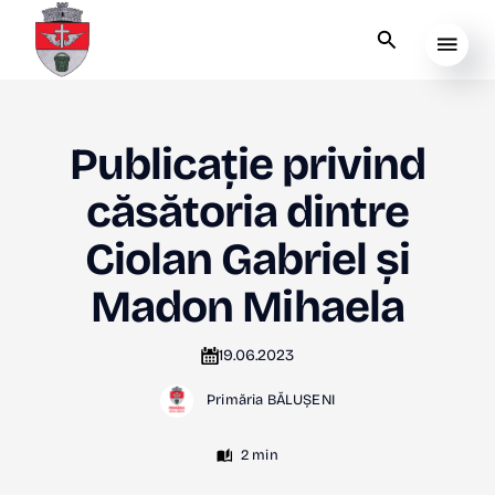
Publicație privind
căsătoria dintre
Ciolan Gabriel și
Madon Mihaela
19.06.2023
Primăria BĂLUȘENI
2 min