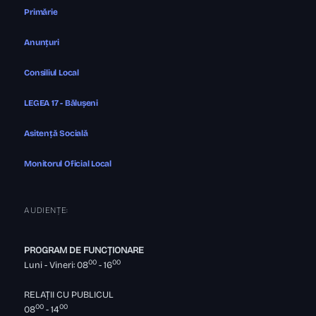
Primărie
Anunțuri
Consiliul Local
LEGEA 17 - Bălușeni
Asitență Socială
Monitorul Oficial Local
AUDIENȚE:
PROGRAM DE FUNCȚIONARE
00
00
Luni - Vineri: 08
- 16
RELAȚII CU PUBLICUL
00
00
08
- 14