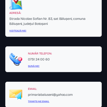
ADRESĂ:
Strada Nicolae Sofian Nr. 83, sat Bălușeni, comuna
Bălușeni, județul Botoșani
VIZITEAZĂ-NE!
NUMĂR TELEFON:
0751 24 00 60
SUNĂ-NE!
EMAIL:
primariabaluseni@yahoo.com
TRIMITE-NE EMAIL