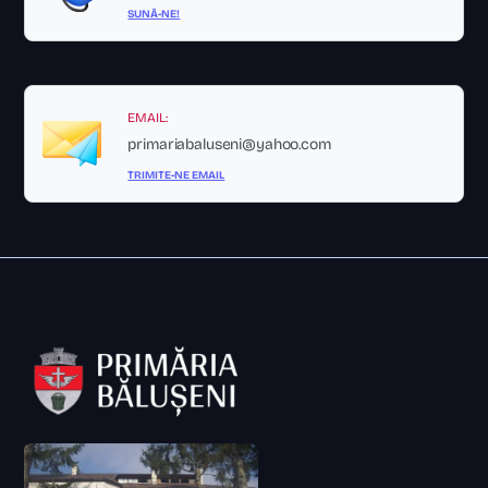
SUNĂ-NE!
EMAIL:
primariabaluseni@yahoo.com
TRIMITE-NE EMAIL