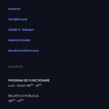
Anunțuri
Consiliul Local
LEGEA 17 - Bălușeni
Asitență Socială
Monitorul Oficial Local
AUDIENȚE:
PROGRAM DE FUNCȚIONARE
00
00
Luni - Vineri: 08
- 16
RELAȚII CU PUBLICUL
00
00
08
- 14