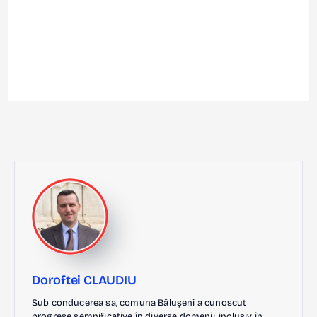
Doroftei CLAUDIU
Sub conducerea sa, comuna Bălușeni a cunoscut
progrese semnificative în diverse domenii, inclusiv în