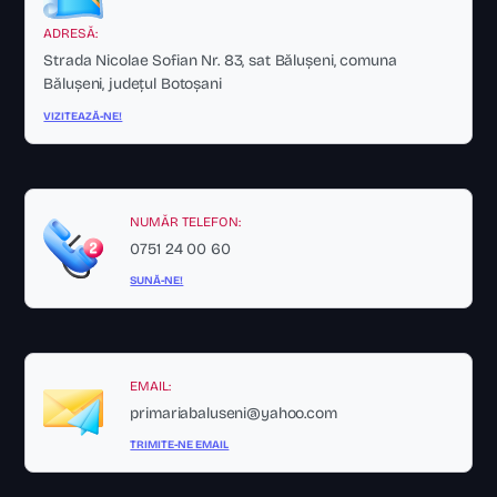
ADRESĂ:
Strada Nicolae Sofian Nr. 83, sat Bălușeni, comuna
Bălușeni, județul Botoșani
VIZITEAZĂ-NE!
NUMĂR TELEFON:
0751 24 00 60
SUNĂ-NE!
EMAIL:
primariabaluseni@yahoo.com
TRIMITE-NE EMAIL