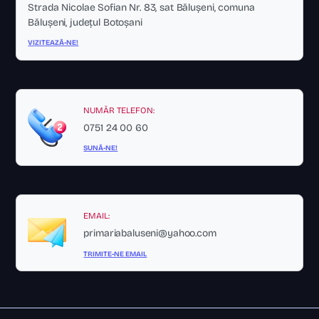
Strada Nicolae Sofian Nr. 83, sat Bălușeni, comuna
Bălușeni, județul Botoșani
VIZITEAZĂ-NE!
NUMĂR TELEFON:
0751 24 00 60
SUNĂ-NE!
EMAIL:
primariabaluseni@yahoo.com
TRIMITE-NE EMAIL