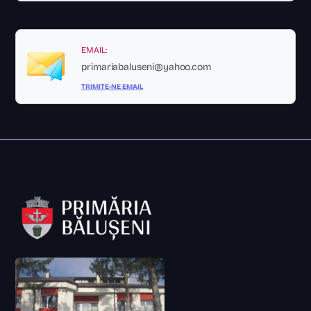
EMAIL:
primariabaluseni@yahoo.com
TRIMITE-NE EMAIL