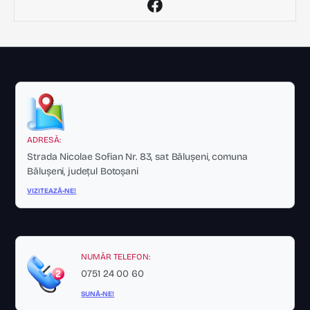
ADRESĂ:
Strada Nicolae Sofian Nr. 83, sat Bălușeni, comuna
Bălușeni, județul Botoșani
VIZITEAZĂ-NE!
NUMĂR TELEFON:
0751 24 00 60
SUNĂ-NE!