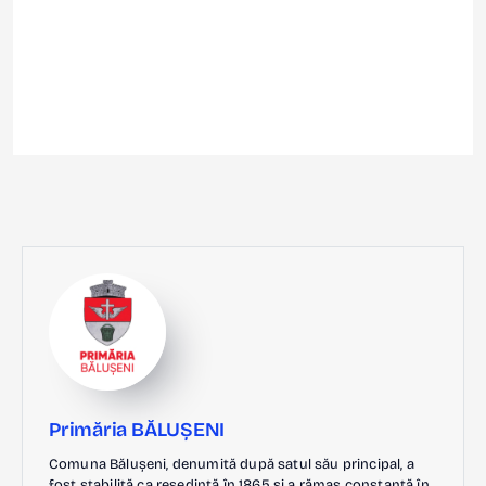
Primăria BĂLUȘENI
Comuna Bălușeni, denumită după satul său principal, a
fost stabilită ca reședință în 1865 și a rămas constantă în