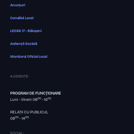
Anunțuri
Consiliul Local
LEGEA 17 - Bălușeni
Asitență Socială
Monitorul Oficial Local
AUDIENȚE:
PROGRAM DE FUNCȚIONARE
00
00
Luni - Vineri: 08
- 16
RELAȚII CU PUBLICUL
00
00
08
- 14
SOCIAL: