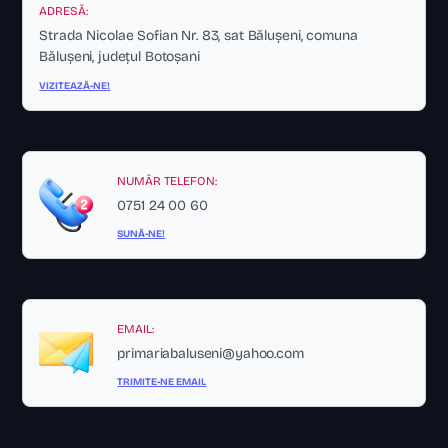
ADRESĂ:
Strada Nicolae Sofian Nr. 83, sat Bălușeni, comuna
Bălușeni, județul Botoșani
VIZITEAZĂ-NE!
NUMĂR TELEFON:
0751 24 00 60
SUNĂ-NE!
EMAIL:
primariabaluseni@yahoo.com
TRIMITE-NE EMAIL