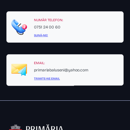
NUMĂR TELEFON:
0751 24 00 60
SUNĂ-NE!
EMAIL:
primariabaluseni@yahoo.com
TRIMITE-NE EMAIL