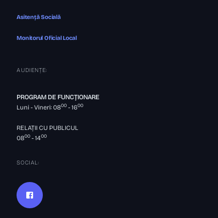
Asitență Socială
Monitorul Oficial Local
AUDIENȚE:
PROGRAM DE FUNCȚIONARE
00
00
Luni - Vineri: 08
- 16
RELAȚII CU PUBLICUL
00
00
08
- 14
SOCIAL: