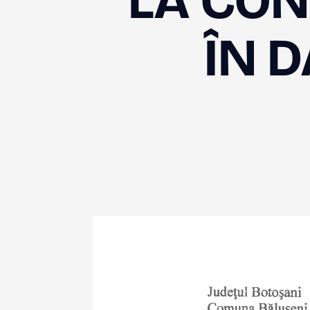
LA CO
ÎN D