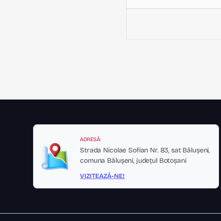
ADRESĂ:
Strada Nicolae Sofian Nr. 83, sat Bălușeni,
comuna Bălușeni, județul Botoșani
VIZITEAZĂ-NE!