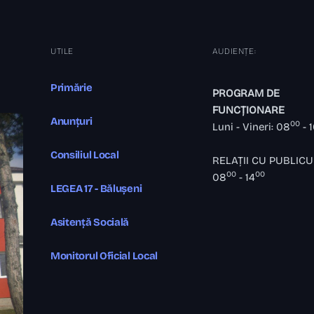
UTILE
AUDIENȚE:
Primărie
PROGRAM DE
FUNCȚIONARE
Anunțuri
00
Luni - Vineri: 08
- 
Consiliul Local
RELAȚII CU PUBLICU
00
00
08
- 14
LEGEA 17 - Bălușeni
Asitență Socială
Monitorul Oficial Local