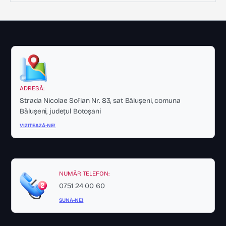
ADRESĂ:
Strada Nicolae Sofian Nr. 83, sat Bălușeni, comuna
Bălușeni, județul Botoșani
VIZITEAZĂ-NE!
NUMĂR TELEFON:
0751 24 00 60
SUNĂ-NE!