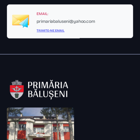
EMAIL:
primariabaluseni@yahoo.com
TRIMITE-NE EMAIL