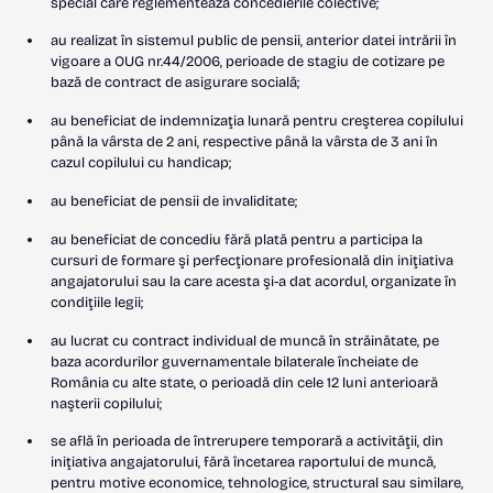
special care reglementează concedierile colective;
au realizat în sistemul public de pensii, anterior datei intrării în
vigoare a OUG nr.44/2006, perioade de stagiu de cotizare pe
bază de contract de asigurare socială;
au beneficiat de indemnizaţia lunară pentru creşterea copilului
până la vârsta de 2 ani, respective până la vârsta de 3 ani în
cazul copilului cu handicap;
au beneficiat de pensii de invaliditate;
au beneficiat de concediu fără plată pentru a participa la
cursuri de formare şi perfecţionare profesională din iniţiativa
angajatorului sau la care acesta şi-a dat acordul, organizate în
condiţiile legii;
au lucrat cu contract individual de muncă în străinătate, pe
baza acordurilor guvernamentale bilaterale încheiate de
România cu alte state, o perioadă din cele 12 luni anterioară
naşterii copilului;
se află în perioada de întrerupere temporară a activităţii, din
iniţiativa angajatorului, fără încetarea raportului de muncă,
pentru motive economice, tehnologice, structural sau similare,