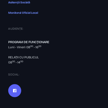
Asitență Socială
Monitorul Oficial Local
AUDIENȚE:
PROGRAM DE FUNCȚIONARE
00
00
Luni - Vineri: 08
- 16
RELAȚII CU PUBLICUL
00
00
08
- 14
SOCIAL: