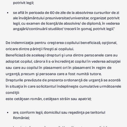
potrivit legii;
se află în perioada de 60 de zile de la absolvirea cursurilor de zi
ale învăţământului preuniversitar/universitar, organizat potrivit
legii, cu examen de licenţă/de absolvire/ de diplomă, în vederea
angajării/continuării studiilor/ trecerii în şomaj, potrivit legii.”
De indemnizaţia pentru creşterea copilului beneficiază, opţional,
oricare dintre părinţii fireşti ai copilului.
Beneficiază de aceleaşi drepturi şi una dintre persoanele care au
adoptat copilul, cărora li s-a încredinţat copilul în vederea adopţiei
sau care au copilul în plasament ori în plasament în regim de
urgenţă, precum şi persoana care a fost numită tutore.
Drepturile prevăzute de prezenta ordonanţă de urgenţă se acordă
în situaţia în care solicitantul îndeplineşte cumulative următoarele
condiţii:
este cetăţean român, cetăţean străin sau apatrid;
are, conform legii, domiciliul sau reşedinţa pe teritoriul
României;