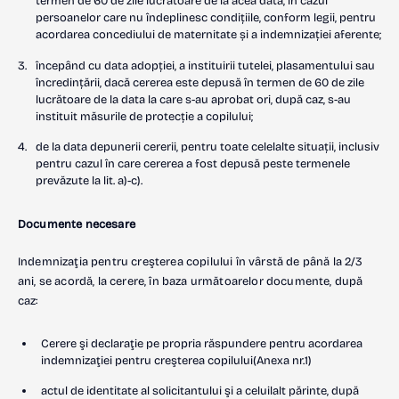
termen de 60 de zile lucrătoare de la acea dată, în cazul
persoanelor care nu îndeplinesc condițiile, conform legii, pentru
acordarea concediului de maternitate și a indemnizației aferente;
începând cu data adopției, a instituirii tutelei, plasamentului sau
încredințării, dacă cererea este depusă în termen de 60 de zile
lucrătoare de la data la care s-au aprobat ori, după caz, s-au
instituit măsurile de protecție a copilului;
de la data depunerii cererii, pentru toate celelalte situații, inclusiv
pentru cazul în care cererea a fost depusă peste termenele
prevăzute la lit. a)-c).
Documente necesare
Indemnizaţia pentru creşterea copilului în vârstă de până la 2/3
ani, se acordă, la cerere, în baza următoarelor documente, după
caz:
Cerere şi declaraţie pe propria răspundere pentru acordarea
indemnizaţiei pentru creşterea copilului(Anexa nr.1)
actul de identitate al solicitantului şi a celuilalt părinte, după