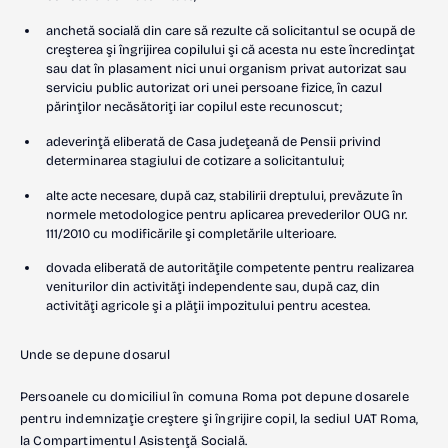
anchetă socială din care să rezulte că solicitantul se ocupă de
creşterea şi îngrijirea copilului şi că acesta nu este încredinţat
sau dat în plasament nici unui organism privat autorizat sau
serviciu public autorizat ori unei persoane fizice, în cazul
părinţilor necăsătoriţi iar copilul este recunoscut;
adeverinţă eliberată de Casa judeţeană de Pensii privind
determinarea stagiului de cotizare a solicitantului;
alte acte necesare, după caz, stabilirii dreptului, prevăzute în
normele metodologice pentru aplicarea prevederilor OUG nr.
111/2010 cu modificările şi completările ulterioare.
dovada eliberată de autorităţile competente pentru realizarea
veniturilor din activităţi independente sau, după caz, din
activităţi agricole şi a plăţii impozitului pentru acestea.
Unde se depune dosarul
Persoanele cu domiciliul în comuna Roma pot depune dosarele
pentru indemnizaţie creştere şi îngrijire copil, la sediul UAT Roma,
la Compartimentul Asistenţă Socială.