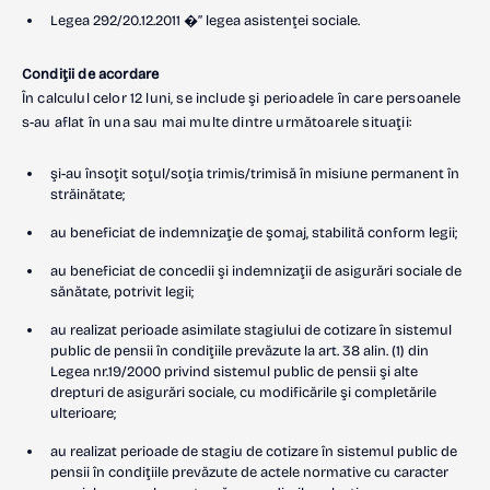
Legea 292/20.12.2011 �” legea asistenţei sociale.
Condiţii de acordare
În calculul celor 12 luni, se include şi perioadele în care persoanele
s-au aflat în una sau mai multe dintre următoarele situaţii:
şi-au însoţit soţul/soţia trimis/trimisă în misiune permanent în
străinătate;
au beneficiat de indemnizaţie de şomaj, stabilită conform legii;
au beneficiat de concedii şi indemnizaţii de asigurări sociale de
sănătate, potrivit legii;
au realizat perioade asimilate stagiului de cotizare în sistemul
public de pensii în condiţiile prevăzute la art. 38 alin. (1) din
Legea nr.19/2000 privind sistemul public de pensii şi alte
drepturi de asigurări sociale, cu modificările şi completările
ulterioare;
au realizat perioade de stagiu de cotizare în sistemul public de
pensii în condiţiile prevăzute de actele normative cu caracter