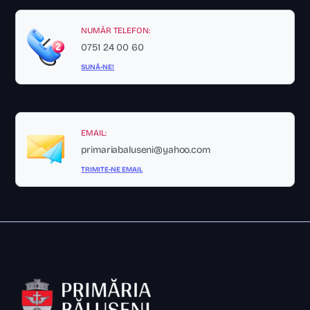
NUMĂR TELEFON:
0751 24 00 60
SUNĂ-NE!
EMAIL:
primariabaluseni@yahoo.com
TRIMITE-NE EMAIL