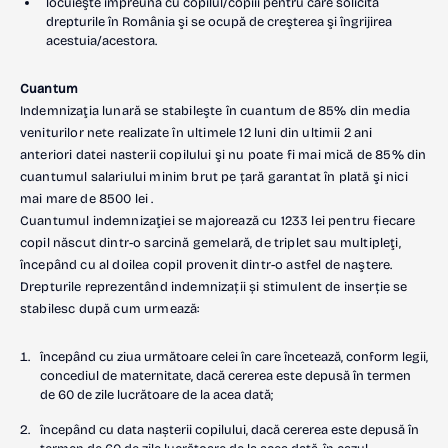
locuieşte împreună cu copilul/copiii pentru care solicită
drepturile în România şi se ocupă de creşterea şi îngrijirea
acestuia/acestora.
Cuantum
Indemnizaţia lunară se stabileşte în cuantum de 85% din media
veniturilor nete realizate în ultimele 12 luni din ultimii 2 ani
anteriori datei nasterii copilului şi nu poate fi mai mică de 85% din
cuantumul salariului minim brut pe țară garantat în plată şi nici
mai mare de 8500 lei .
Cuantumul indemnizaţiei se majorează cu 1233 lei pentru fiecare
copil născut dintr-o sarcină gemelară, de triplet sau multipleţi,
începând cu al doilea copil provenit dintr-o astfel de naştere.
Drepturile reprezentând indemnizații și stimulent de inserție se
stabilesc după cum urmează:
începând cu ziua următoare celei în care încetează, conform legii,
concediul de maternitate, dacă cererea este depusă în termen
de 60 de zile lucrătoare de la acea dată;
începând cu data nașterii copilului, dacă cererea este depusă în