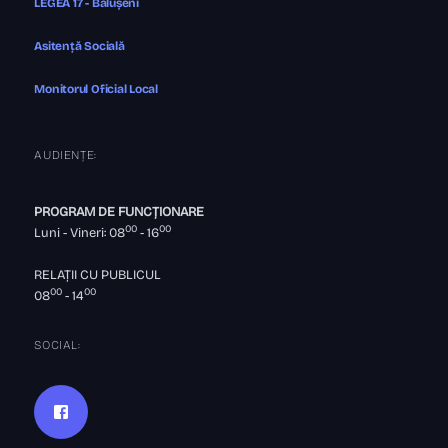
LEGEA 17 - Bălușeni
Asitență Socială
Monitorul Oficial Local
AUDIENȚE:
PROGRAM DE FUNCȚIONARE
00
00
Luni - Vineri: 08
- 16
RELAȚII CU PUBLICUL
00
00
08
- 14
SOCIAL: