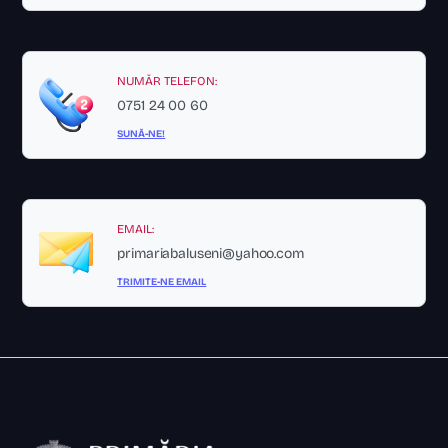
NUMĂR TELEFON:
0751 24 00 60
SUNĂ-NE!
EMAIL:
primariabaluseni@yahoo.com
TRIMITE-NE EMAIL