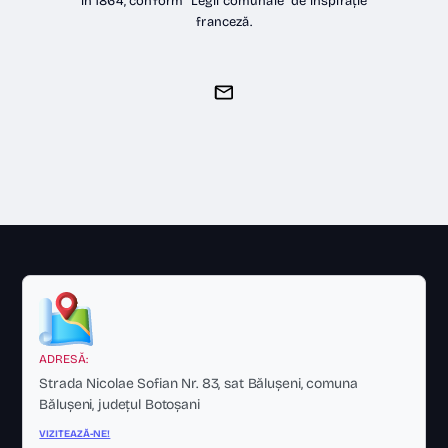
în 1864, conform "Legii comunale" de inspirație
franceză.
ADRESĂ:
Strada Nicolae Sofian Nr. 83, sat Bălușeni, comuna
Bălușeni, județul Botoșani
VIZITEAZĂ-NE!