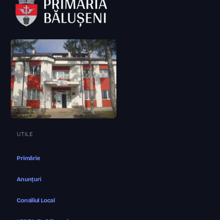
UTILE
Primărie
Anunțuri
Consiliul Local