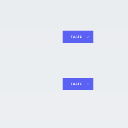
LIVERATIVE
TOATE
XECUTIVE
TOATE
 FINANCIARE