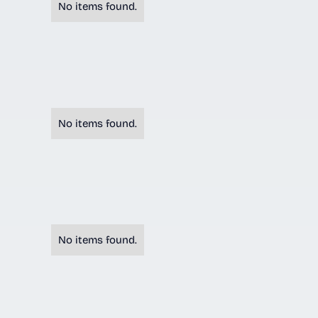
HOTĂRÂRILE AUTORITĂȚII DE
No items found.
DISPOZIȚIILE AUTORITĂȚII E
No items found.
DOCUMENTE ȘI INFORMAȚII
No items found.