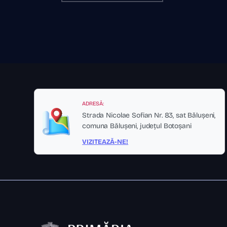
ADRESĂ:
Strada Nicolae Sofian Nr. 83, sat Bălușeni,
comuna Bălușeni, județul Botoșani
VIZITEAZĂ-NE!