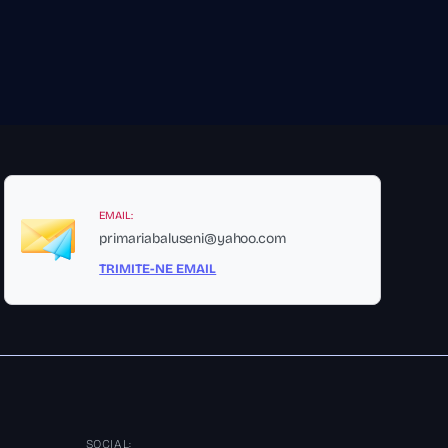
EMAIL:
primariabaluseni@yahoo.com
TRIMITE-NE EMAIL
SOCIAL: