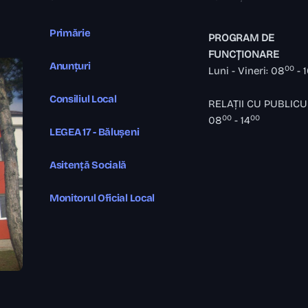
Primărie
PROGRAM DE
FUNCȚIONARE
Anunțuri
00
Luni - Vineri: 08
- 
Consiliul Local
RELAȚII CU PUBLICU
00
00
08
- 14
LEGEA 17 - Bălușeni
Asitență Socială
Monitorul Oficial Local