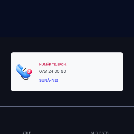
NUMĂR TELEFON:
0751 24 00 60
SUNĂ-NE!
UTILE
AUDIENȚE: