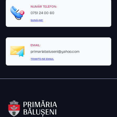
NUMĂR TELEFON:
0751 24 00 60
SUNĂ-NE!
EMAIL:
primariabaluseni@yahoo.com
TRIMITE-NE EMAIL