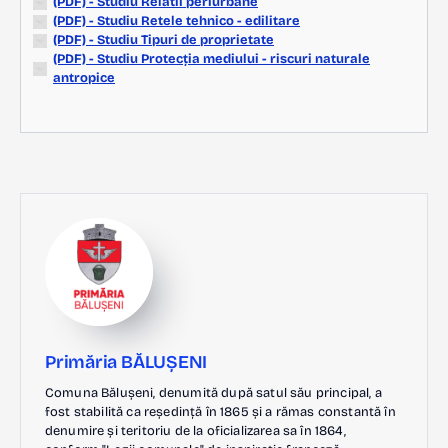
(PDF) - Studiu Relatii periurbane
(PDF) - Studiu Retele tehnico - edilitare
(PDF) - Studiu Tipuri de proprietate
(PDF) - Studiu Protecția mediului - riscuri naturale
antropice
Primăria BĂLUȘENI
Comuna Bălușeni, denumită după satul său principal, a
fost stabilită ca reședință în 1865 și a rămas constantă în
denumire și teritoriu de la oficializarea sa în 1864,