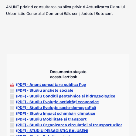
ANUNT privind consultarea publica privind Actualizarea Planului
Urbanistic General al Comunei Bäluseni, Judetul Botosani.
Documente atașate
acestui articol:
(PDF) - Anunt consultare publica Pug
(PDF) - Studiu anchete sociale
(PDF) - Studiu Conditii geotehnice si hidrogeologice
(PDF) - Studiu Evoluție activități economice
(PDF) - Studiu Evoluție socio-demografică
(PDF) - Studiu Impact schimbări climatice
(PDF) - Studiu Mobilitate si transport
(PDF) - Studiu Organizarea circulatiei si transporturilor
(PDF) - STUDIU PEISAGISTIC BALUSENI