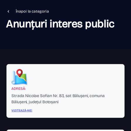
Înapoi la categoria
Anunțuri interes public
ADRESĂ:
Strada Nicolae Sofian Nr. 83, sat Bălușeni, comuna
Bălușeni, județul Botoșani
VIZITEAZĂ-NE!