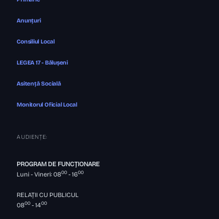
Anunțuri
Consiliul Local
LEGEA 17 - Bălușeni
Asitență Socială
Monitorul Oficial Local
AUDIENȚE:
PROGRAM DE FUNCȚIONARE
00
00
Luni - Vineri: 08
- 16
RELAȚII CU PUBLICUL
00
00
08
- 14