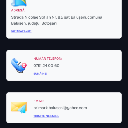
ADRESĂ:
Strada Nicolae Sofian Nr. 83, sat Bălușeni, comuna
Bălușeni, județul Botoșani
VIZITEAZĂ-NE!
NUMĂR TELEFON:
0751 24 00 60
SUNĂ-NE!
EMAIL:
primariabaluseni@yahoo.com
TRIMITE-NE EMAIL