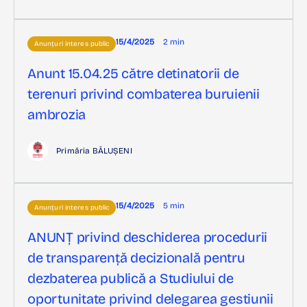
15/4/2025
2 min
Anunțuri interes public
Anunt 15.04.25 către detinatorii de
terenuri privind combaterea buruienii
ambrozia
Primăria BĂLUȘENI
15/4/2025
5 min
Anunțuri interes public
ANUNȚ privind deschiderea procedurii
de transparență decizională pentru
dezbaterea publică a Studiului de
oportunitate privind delegarea gestiunii